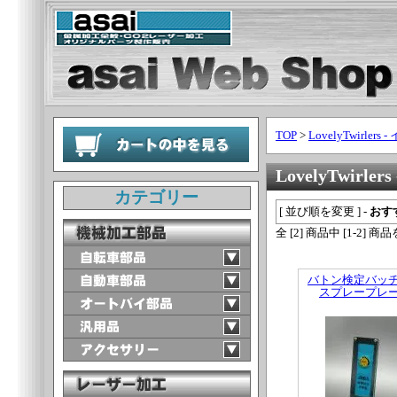
TOP
>
LovelyTwirlers
LovelyTwi
カテゴリー
[ 並び順を変更 ] -
おす
全 [2] 商品中 [1-2]
バトン検定バッ
スプレープレ