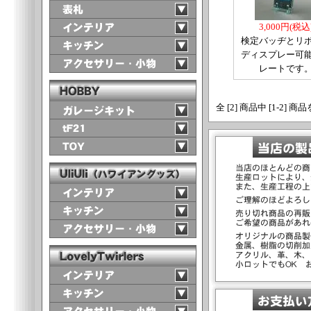
3,000円(税込
検定バッヂとリ
ディスプレー可
レートです
全 [2] 商品中 [1-2]