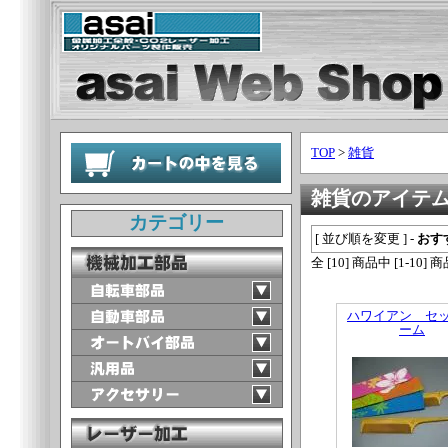
TOP
>
雑貨
雑貨のアイテ
カテゴリー
[ 並び順を変更 ] -
おす
全 [10] 商品中 [1-1
ハワイアン セ
ーム